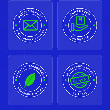
GEPRÜFTER
DEUTSCHE POST
PERFORMANCE PARTNER
EINLIEFERER
LETTERSHOP-EXPERTE
KLIMASCHUTZPROGRAMM
Experte
DEUTSCHE POST AG
SEIT 1995