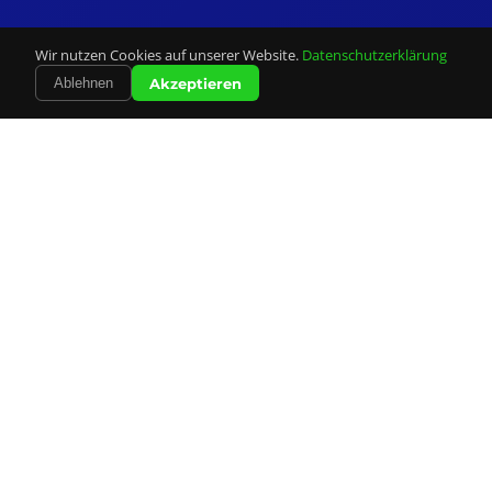
Wir nutzen Cookies auf unserer Website.
Datenschutzerklärung
Akzeptieren
Ablehnen
Unsere
Leistungen
Alles was Sie für Ihre Mailingkampagne brauchen –
professionell und zuverlässig aus einer Hand.