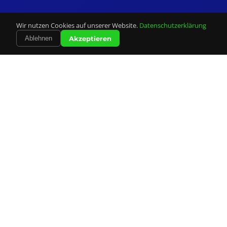
Wir nutzen Cookies auf unserer Website.
Datenschutzerklärung
Akzeptieren
Ablehnen
Unsere
Leistungen
Alles was Sie für Ihre Mailingkampagne brauchen –
professionell und zuverlässig aus einer Hand.