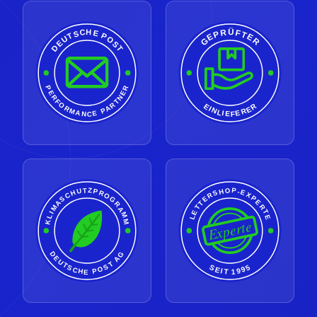
GEPRÜFTER
DEUTSCHE POST
PERFORMANCE PARTNER
EINLIEFERER
LETTERSHOP-EXPERTE
KLIMASCHUTZPROGRAMM
Experte
DEUTSCHE POST AG
SEIT 1995