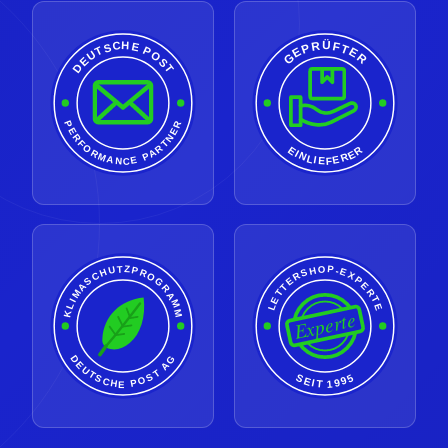
GEPRÜFTER
DEUTSCHE POST
PERFORMANCE PARTNER
EINLIEFERER
LETTERSHOP-EXPERTE
KLIMASCHUTZPROGRAMM
Experte
DEUTSCHE POST AG
SEIT 1995