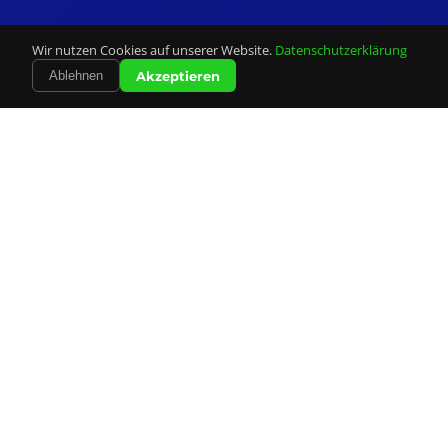
Wir nutzen Cookies auf unserer Website.
Datenschutzerklärung
Akzeptieren
Ablehnen
Unsere
Leistungen
Alles was Sie für Ihre Mailingkampagne brauchen –
professionell und zuverlässig aus einer Hand.