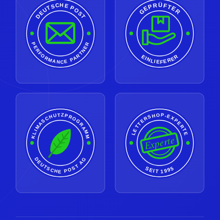
GEPRÜFTER
DEUTSCHE POST
PERFORMANCE PARTNER
EINLIEFERER
LETTERSHOP-EXPERTE
KLIMASCHUTZPROGRAMM
Experte
DEUTSCHE POST AG
SEIT 1995