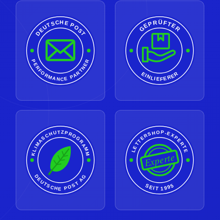
GEPRÜFTER
DEUTSCHE POST
PERFORMANCE PARTNER
EINLIEFERER
LETTERSHOP-EXPERTE
KLIMASCHUTZPROGRAMM
Experte
DEUTSCHE POST AG
SEIT 1995