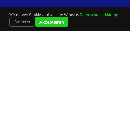
Wir nutzen Cookies auf unserer Website.
Datenschutzerklärung
Akzeptieren
Ablehnen
Unsere
Leistungen
Alles was Sie für Ihre Mailingkampagne brauchen –
professionell und zuverlässig aus einer Hand.