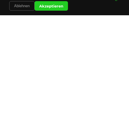
Akzeptieren
Ablehnen
Unsere
Leistungen
Alles was Sie für Ihre Mailingkampagne brauchen –
professionell und zuverlässig aus einer Hand.