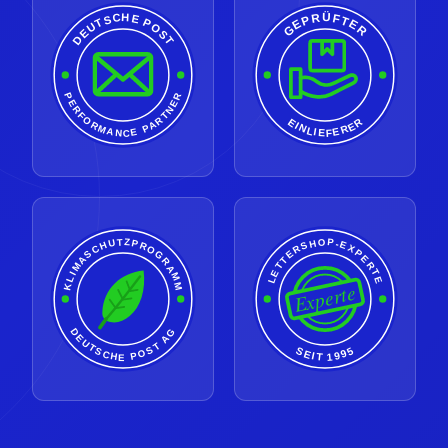
GEPRÜFTER
DEUTSCHE POST
PERFORMANCE PARTNER
EINLIEFERER
LETTERSHOP-EXPERTE
KLIMASCHUTZPROGRAMM
Experte
DEUTSCHE POST AG
SEIT 1995