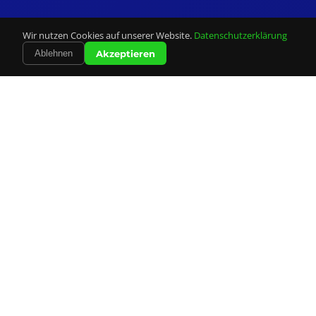
Wir nutzen Cookies auf unserer Website.
Datenschutzerklärung
Akzeptieren
Ablehnen
Unsere
Leistungen
Alles was Sie für Ihre Mailingkampagne brauchen –
professionell und zuverlässig aus einer Hand.