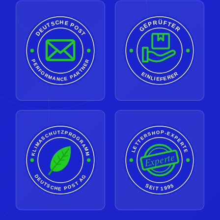
GEPRÜFTER
DEUTSCHE POST
PERFORMANCE PARTNER
EINLIEFERER
LETTERSHOP-EXPERTE
KLIMASCHUTZPROGRAMM
Experte
DEUTSCHE POST AG
SEIT 1995