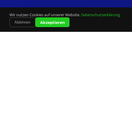
Wir nutzen Cookies auf unserer Website.
Datenschutzerklärung
Akzeptieren
Ablehnen
Unsere
Leistungen
Alles was Sie für Ihre Mailingkampagne brauchen –
professionell und zuverlässig aus einer Hand.