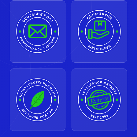
GEPRÜFTER
DEUTSCHE POST
PERFORMANCE PARTNER
EINLIEFERER
LETTERSHOP-EXPERTE
KLIMASCHUTZPROGRAMM
Experte
DEUTSCHE POST AG
SEIT 1995