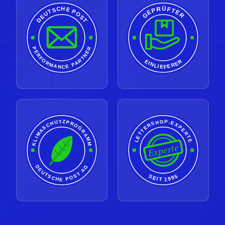
GEPRÜFTER
DEUTSCHE POST
PERFORMANCE PARTNER
EINLIEFERER
LETTERSHOP-EXPERTE
KLIMASCHUTZPROGRAMM
Experte
DEUTSCHE POST AG
SEIT 1995