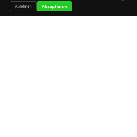
Akzeptieren
Ablehnen
Unsere
Leistungen
Alles was Sie für Ihre Mailingkampagne brauchen –
professionell und zuverlässig aus einer Hand.